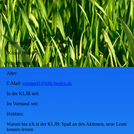
Bilder folgen...
Kristof Potthoff
Vorsitzender
Alter:
E-Mail:
vorstand1@kljb-beelen.de
In der KLJB seit:
Im Vorstand seit:
Hobbies:
Warum bin ich in der KLJB: Spaß an den Aktionen, neue Leute
kennen lernen